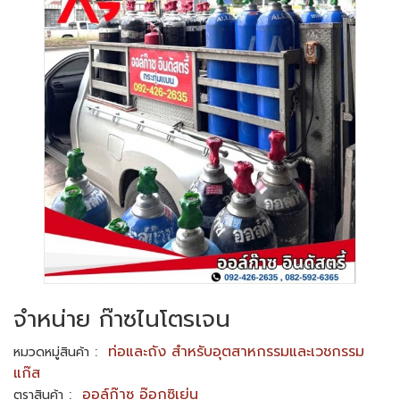
จำหน่าย ก๊าซไนโตรเจน
:
ท่อและถัง สำหรับอุตสาหกรรมและเวชกรรม
หมวดหมู่สินค้า
แก๊ส
:
ออล์ก๊าซ อ๊อกซิเย่น
ตราสินค้า