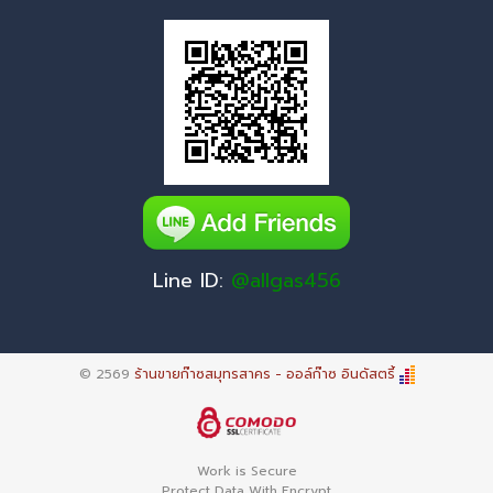
Line ID:
@allgas456
© 2569
ร้านขายก๊าซสมุทรสาคร - ออล์ก๊าซ อินดัสตรี้
Work is Secure
Protect Data With Encrypt