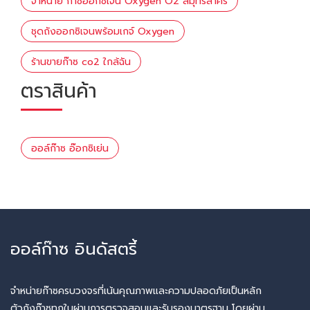
จำหน่าย ก๊าซอ๊อกซิเจน Oxygen O2 สมุทรสาคร
ชุดถังออกซิเจนพร้อมเกจ์ Oxygen
ร้านขายก๊าซ co2 ใกล้ฉัน
ตราสินค้า
ออล์ก๊าซ อ๊อกซิเย่น
ออล์ก๊าซ อินดัสตรี้
จำหน่ายก๊าซครบวงจรที่เน้นคุณภาพและความปลอดภัยเป็นหลัก
ตัวถังก๊าซทุกใบผ่านการตรวจสอบและรับรองมาตรฐาน โดยผ่าน