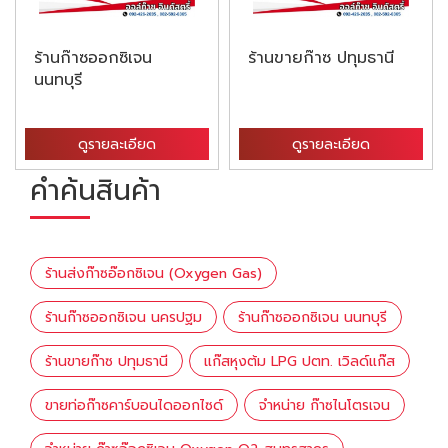
ร้านก๊าซออกซิเจน
ร้านขายก๊าซ ปทุมธานี
นนทบุรี
ดูรายละเอียด
ดูรายละเอียด
คำค้นสินค้า
ร้านส่งก๊าซอ๊อกซิเจน (Oxygen Gas)
ร้านก๊าซออกซิเจน นครปฐม
ร้านก๊าซออกซิเจน นนทบุรี
ร้านขายก๊าซ ปทุมธานี
แก๊สหุงต้ม LPG ปตท. เวิลด์แก๊ส
ขายท่อก๊าซคาร์บอนไดออกไซด์
จำหน่าย ก๊าซไนโตรเจน