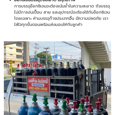
อ๊อกซิเจนบรรจุถังสะอาด มีคุณภาพ
การบรรจุอ๊อกซิเจนจะต้องเน้นย้ำในความสะอาด ถังบรรจุ
ไม่มีการปนเปื้อน สาย และอุปกรณ์จะต้องใช้กับอ๊อกซิเจน
โดยเฉพาะ ห้ามบรรจุก๊าซประเภทอื่น มีความปลดภัย เรา
ใส่ใจทุกขั้นตอนพร้อมส่งมอบให้กับลูกค้า