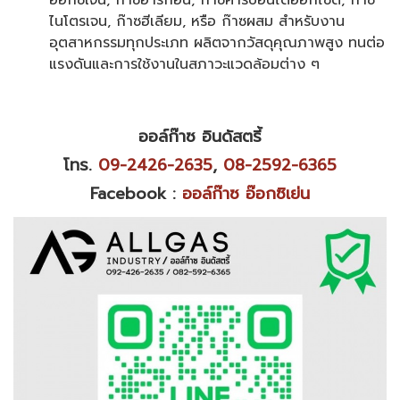
ไนโตรเจน, ก๊าซฮีเลียม, หรือ ก๊าซผสม สำหรับงาน
อุตสาหกรรมทุกประเภท ผลิตจากวัสดุคุณภาพสูง ทนต่อ
แรงดันและการใช้งานในสภาวะแวดล้อมต่าง ๆ
ออล์ก๊าซ อินดัสตรี้
โทร.
09-2426-2635
,
08-2592-6365
Facebook :
ออล์ก๊าซ อ๊อกซิเย่น