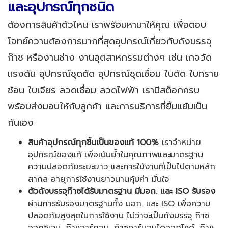
และอุปกรณ์ทุกชนิด
ต้องการสินค้าตัวไหน เราพร้อมหามาให้คุณ เพื่อตอบ
โจทย์ความต้องการมากที่สุดอุปกรณ์เกี่ยวกับถังบรรจุ
ก๊าซ หรืองานช่าง งานอุตสาหกรรมต่างๆ เช่น เกจวัด
แรงดัน อุปกรณ์ชุดตัด อุปกรณ์ชุดเชื่อม ใบตัด ใบทราย
ซ้อน ใบเจียร ลวดเชื่อม ลวดไฟฟ้า เรามีสต็อกครบ
พร้อมส่งมอบให้กับลูกค้า และการบริการที่ยิ้มแย้มเป็น
กันเอง
สินค้าอุปกรณ์ทุกชิ้นเป็นของแท้
100
%
เราจำหน่าย
อุปกรณ์ของแท้ เพื่อเน้นย้ำในคุณภาพและมาตรฐาน
ความปลอดภัยระยะยาว และการใข้งานที่เป็นไปตามหลัก
สากล อายุการใช้งานยาวนานคุ้มค่า
มั่นใจ
ตัวถังบรรจุก๊าซได้รับมาตรฐาน มีมอก. และ
ISO รับรอง
ผ่านการรับรองมาตรฐานทั้ง มอก. และ ISO เพื่อความ
ปลอดภัยสูงสุดในการใช้งาน ไม่ว่าจะเป็นถังบรรจุ ก๊าซ
ออกซิเจน, ก๊าซอาร์กอน, ก๊าซคาร์บอนไดออกไซด์, ก๊าซ