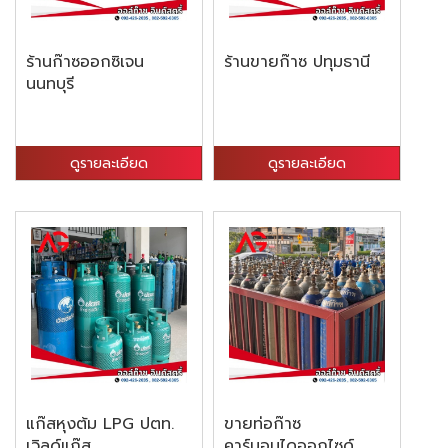
ร้านก๊าซออกซิเจน
ร้านขายก๊าซ ปทุมธานี
นนทบุรี
ดูรายละเอียด
ดูรายละเอียด
แก๊สหุงต้ม LPG ปตท.
ขายท่อก๊าซ
เวิลด์แก๊ส
คาร์บอนไดออกไซด์