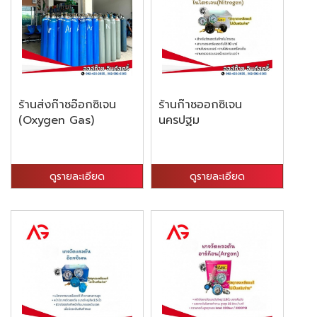
ร้านส่งก๊าซอ๊อกซิเจน
ร้านก๊าซออกซิเจน
(Oxygen Gas)
นครปฐม
ดูรายละเอียด
ดูรายละเอียด