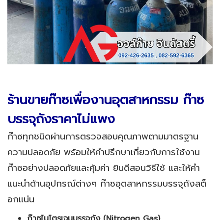
ร้านขายก๊าซเพื่องานอุตสาหกรรม ก๊าซ
บรรจุถังราคาไม่แพง
ก๊าซทุกชนิดผ่านการตรวจสอบคุณภาพตามมาตรฐาน
ความปลอดภัย พร้อมให้คำปรึกษาเกี่ยวกับการใช้งาน
ก๊าซอย่างปลอดภัยและคุ้มค่า ยินดีสอนวิธีใช้ และให้คำ
แนะนำด้านอุปกรณ์ต่างๆ ก๊าซอุตสาหกรรมบรรจุถังสต็
อกแน่น
ก๊าซไนโตรเจนบรรจุถัง (
Nitrogen Gas
)