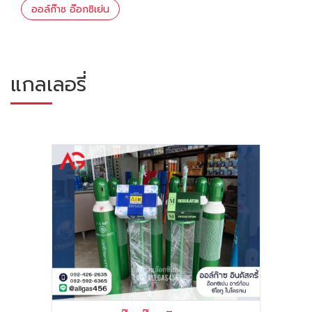
ออล์ก๊าซ อ๊อกซิเย่น
แกลเลอรี่