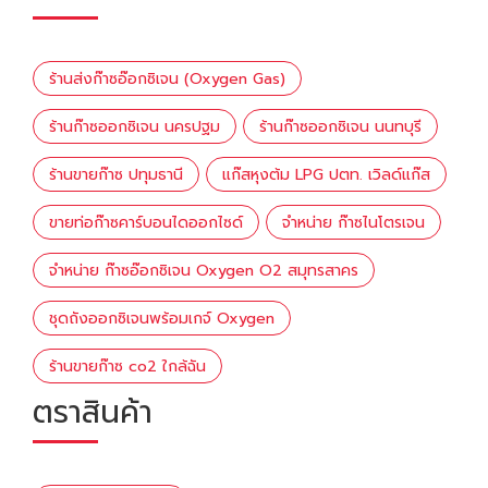
ร้านส่งก๊าซอ๊อกซิเจน (Oxygen Gas)
ร้านก๊าซออกซิเจน นครปฐม
ร้านก๊าซออกซิเจน นนทบุรี
ร้านขายก๊าซ ปทุมธานี
แก๊สหุงต้ม LPG ปตท. เวิลด์แก๊ส
ขายท่อก๊าซคาร์บอนไดออกไซด์
จำหน่าย ก๊าซไนโตรเจน
จำหน่าย ก๊าซอ๊อกซิเจน Oxygen O2 สมุทรสาคร
ชุดถังออกซิเจนพร้อมเกจ์ Oxygen
ร้านขายก๊าซ co2 ใกล้ฉัน
ตราสินค้า