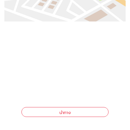
นำทาง