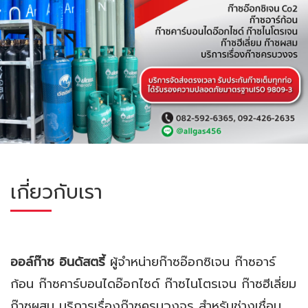
เกี่ยวกับเรา
ออล์ก๊าซ อินดัสตรี้
ผู้จำหน่ายก๊าซอ๊อกซิเจน ก๊าซอาร์
ก้อน ก๊าซคาร์บอนไดอ๊อกไซด์ ก๊าซไนโตรเจน ก๊าซฮีเลี่ยม
ก๊าซผสม บริการเรื่องก๊าซครบวงจร สำหรับช่างเชื่อม