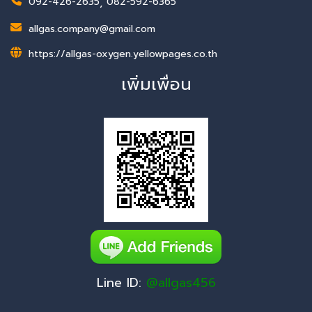
092-426-2635
,
082-592-6365
allgas.company@gmail.com
https://allgas-oxygen.yellowpages.co.th
เพิ่มเพื่อน
Line ID:
@allgas456