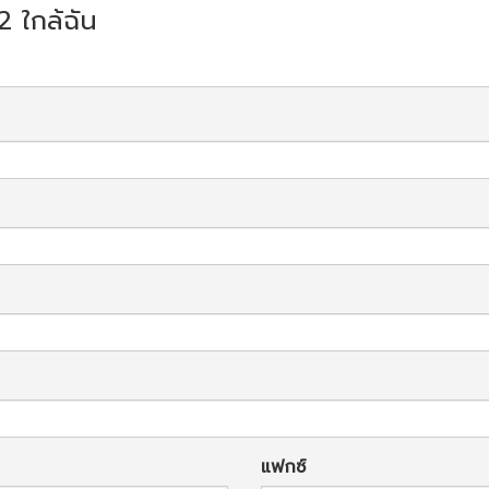
o2 ใกล้ฉัน
แฟกซ์