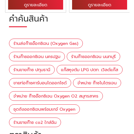
ดูรายละเอียด
ดูรายละเอียด
คำค้นสินค้า
ร้านส่งก๊าซอ๊อกซิเจน (Oxygen Gas)
ร้านก๊าซออกซิเจน นครปฐม
ร้านก๊าซออกซิเจน นนทบุรี
ร้านขายก๊าซ ปทุมธานี
แก๊สหุงต้ม LPG ปตท. เวิลด์แก๊ส
ขายท่อก๊าซคาร์บอนไดออกไซด์
จำหน่าย ก๊าซไนโตรเจน
จำหน่าย ก๊าซอ๊อกซิเจน Oxygen O2 สมุทรสาคร
ชุดถังออกซิเจนพร้อมเกจ์ Oxygen
ร้านขายก๊าซ co2 ใกล้ฉัน