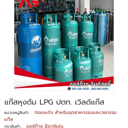
แก๊สหุงต้ม LPG ปตท. เวิลด์แก๊ส
:
ท่อและถัง สำหรับอุตสาหกรรมและเวชกรรม
หมวดหมู่สินค้า
แก๊ส
:
ออล์ก๊าซ อ๊อกซิเย่น
ตราสินค้า