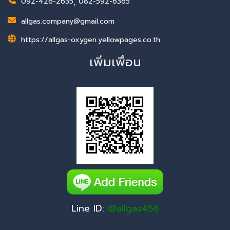
092-426-2635
,
082-592-6365
allgas.company@gmail.com
https://allgas-oxygen.yellowpages.co.th
เพิ่มเพื่อน
Line ID:
@allgas456