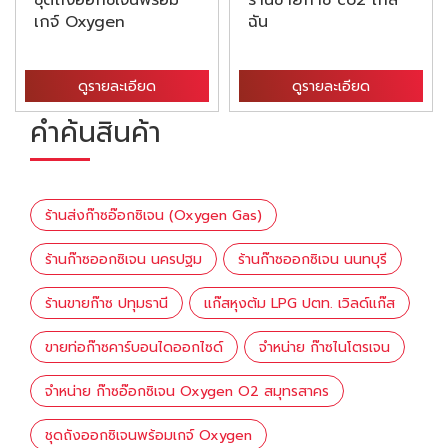
ชุดถังออกซิเจนพร้อม
ร้านขายก๊าซ co2 ใกล้
เกจ์ Oxygen
ฉัน
ดูรายละเอียด
ดูรายละเอียด
คำค้นสินค้า
ร้านส่งก๊าซอ๊อกซิเจน (Oxygen Gas)
ร้านก๊าซออกซิเจน นครปฐม
ร้านก๊าซออกซิเจน นนทบุรี
ร้านขายก๊าซ ปทุมธานี
แก๊สหุงต้ม LPG ปตท. เวิลด์แก๊ส
ขายท่อก๊าซคาร์บอนไดออกไซด์
จำหน่าย ก๊าซไนโตรเจน
จำหน่าย ก๊าซอ๊อกซิเจน Oxygen O2 สมุทรสาคร
ชุดถังออกซิเจนพร้อมเกจ์ Oxygen