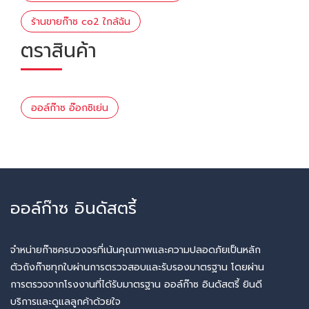
ร้านขายก๊าซ co2 ใกล้ฉัน
ตราสินค้า
ออล์ก๊าซ อ๊อกซิเย่น
ออล์ก๊าซ อินดัสตรี้
จำหน่ายก๊าซครบวงจรที่เน้นคุณภาพและความปลอดภัยเป็นหลัก
ตัวถังก๊าซทุกใบผ่านการตรวจสอบและรับรองมาตรฐาน โดยผ่าน
การตรวจจากโรงงานที่ได้รับมาตรฐาน ออล์ก๊าซ อินดัสตรี้ ยินดี
บริการและดูแลลูกค้าด้วยใจ