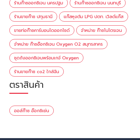
ร้านก๊าซออกซิเจน นครปฐม
ร้านก๊าซออกซิเจน นนทบุรี
ร้านขายก๊าซ ปทุมธานี
แก๊สหุงต้ม LPG ปตท. เวิลด์แก๊ส
ขายท่อก๊าซคาร์บอนไดออกไซด์
จำหน่าย ก๊าซไนโตรเจน
จำหน่าย ก๊าซอ๊อกซิเจน Oxygen O2 สมุทรสาคร
ชุดถังออกซิเจนพร้อมเกจ์ Oxygen
ร้านขายก๊าซ co2 ใกล้ฉัน
ตราสินค้า
ออล์ก๊าซ อ๊อกซิเย่น